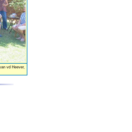
yan vd Heever,