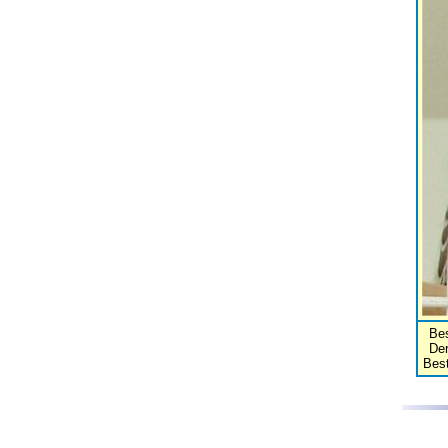
Be
De
Best