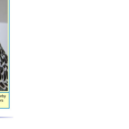
erby
rs