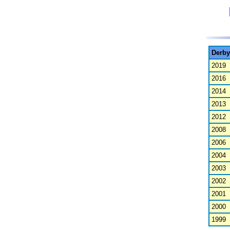
Derb
2019
2016
2014
2013
2012
2008
2006
2004
2003
2002
2001
2000
1999